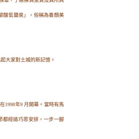
泉標章，了瞭解其泉質及其所具
碳酸氫鹽泉」，俗稱為養顏美
喚起大家對土城的新記憶。
998年9 月開幕。當時有馬
節都經過巧思安排，一步一腳