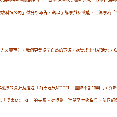
的與溫泉探勘團隊研究多年，歷經深層地質鑽勘完成，並取得溫
灣檢驗科技公司」做分析報告，藉以了解泉質及效能，此溫泉為「
、人文薈萃外，我們更發崛了自然的資源，蛻變成土城新活水，
獨厚的資源及經過「有馬溫泉MOTEL」團隊不斷的努力，終於在1
為「溫泉MOTEL」的先驅。從規劃、建築至生態造景，每個細