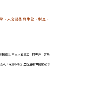
美學、人文藝術與生態，對真、
別鍾愛日本三大名湯之一的神戶「有馬
元素及「京都御院」主題溫泉休閒旅館的