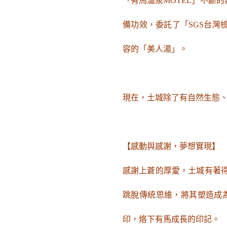
「有馬溫泉MOTEL」不斷
備功效，委託了「SGS台
容的「美人湯」。
現在，土城除了有自然生態
【感動與感謝，夢想實現】
感謝上蒼的厚愛，土城有著得
跳脫傳統思維，將其塑造成
印，烙下有馬成長的印記。