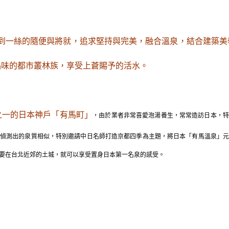
不到一絲的隨便與將就，追求堅持與完美，融合溫泉，結合建築
品味的都市叢林族，享受上蒼賜予的活水。
之一的日本神戶「有馬町」
，
由於業者非常喜愛泡湯養生，常常造訪日本，特
偵測出的泉質相似，特別邀請中日名師打造京都四季為主題，將日本「有馬溫泉」
要在台北近郊的土城，就可以享受置身日本第一名泉的感受。