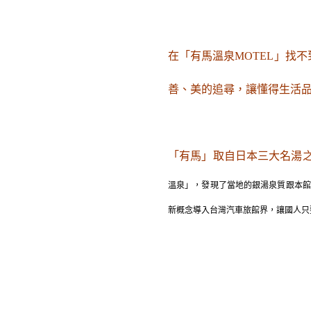
在「有馬溫泉MOTEL」找
善、美的追尋，讓懂得生活
「有馬」取自日本三大名湯
溫泉」，發現了當地的銀湯泉質跟本館
新概念導入台灣汽車旅館界，讓國人只