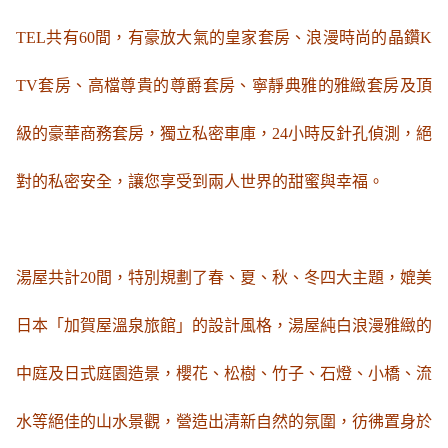
TEL共有60間，有豪放大氣的皇家套房、浪漫時尚的晶鑽K
TV套房、高檔尊貴的尊爵套房、寧靜典雅的雅緻套房及頂
級的豪華商務套房，獨立私密車庫，24小時反針孔偵測，絕
對的私密安全，讓您享受到兩人世界的甜蜜與幸福。
湯屋共計20間，特別規劃了春、夏、秋、冬四大主題，媲美
日本「加賀屋溫泉旅館」的設計風格，湯屋純白浪漫雅緻的
中庭及日式庭園造景，櫻花、松樹、竹子、石燈、小橋、流
水等絕佳的山水景觀，營造出清新自然的氛圍，彷彿置身於