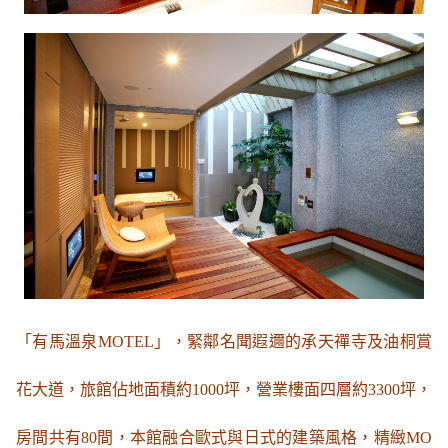
「
有馬溫
泉MOTEL」，緊鄰名聞遐邇的承天禪寺及油桐賞
花大道，旅館佔地面積約1000坪，營業樓面四層約3300坪，
房間共有80間，本館融合歐式與日式的建築風格，精緻MO